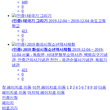
449
0
0
(인증) 태극기 그리기
2019-12-04 ~ 2019-12-04
송도고등
학교
421
0
0
(인증) 2019 화성시청소년역사체험
2019-12-04 ~ 2019-
12-04
서울 - 독립문, 서대문형무소역사관, 백범김구기념
관, 안중근의사기념관 천안 – 유관순열사기념관, 독립기
념관
421
0
0
첫 페이지로 이동
이전 페이지로 이동
1
2
3
4
5
6
7
8
9
10
다음
페이지로 이동
마지막 페이지로 이동
인증신청
페이지
바로가기