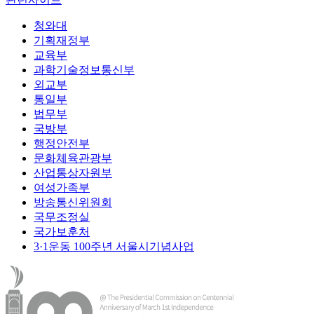
청와대
기획재정부
교육부
과학기술정보통신부
외교부
통일부
법무부
국방부
행정안전부
문화체육관광부
산업통상자원부
여성가족부
방송통신위원회
국무조정실
국가보훈처
3·1운동 100주년 서울시기념사업