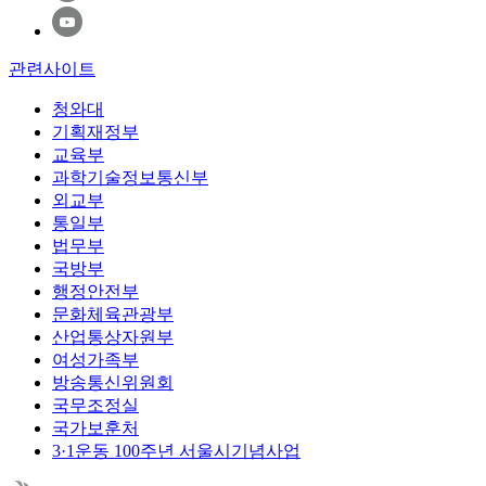
관련사이트
청와대
기획재정부
교육부
과학기술정보통신부
외교부
통일부
법무부
국방부
행정안전부
문화체육관광부
산업통상자원부
여성가족부
방송통신위원회
국무조정실
국가보훈처
3·1운동 100주년 서울시기념사업