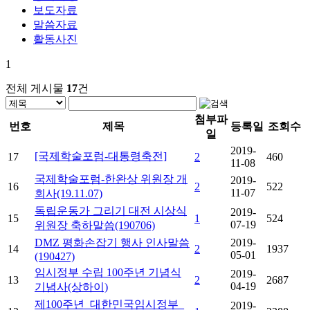
보도자료
말씀자료
활동사진
1
전체 게시물
17
건
첨부파
번호
제목
등록일
조회수
일
2019-
[국제학술포럼-대통령축전]
17
2
460
11-08
국제학술포럼-한완상 위원장 개
2019-
16
2
522
11-07
회사(19.11.07)
독립운동가 그리기 대전 시상식
2019-
15
1
524
07-19
위원장 축하말씀(190706)
DMZ 평화손잡기 행사 인사말씀
2019-
14
2
1937
05-01
(190427)
임시정부 수립 100주년 기념식
2019-
13
2
2687
04-19
기념사(상하이)
제100주년_대한민국임시정부_
2019-