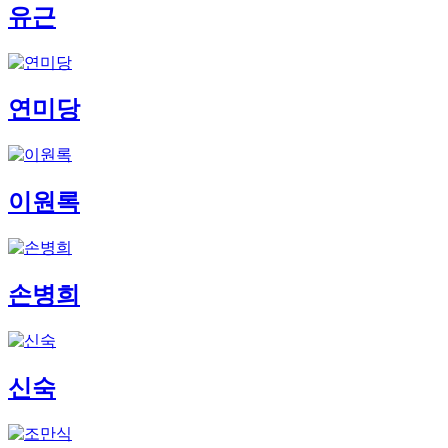
유근
연미당
이원록
손병희
신숙