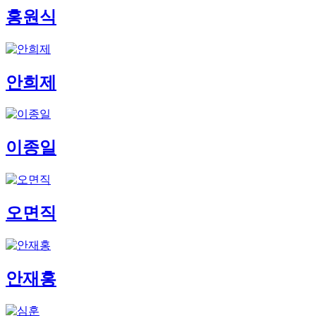
홍원식
안희제
이종일
오면직
안재홍