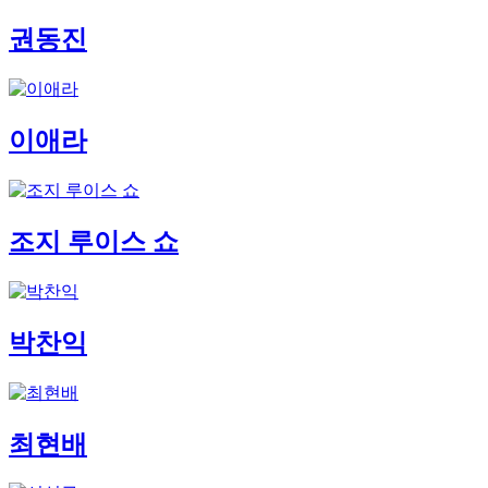
권동진
이애라
조지 루이스 쇼
박찬익
최현배