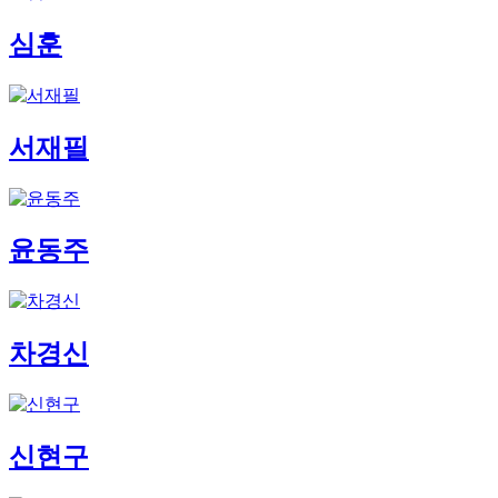
심훈
서재필
윤동주
차경신
신현구