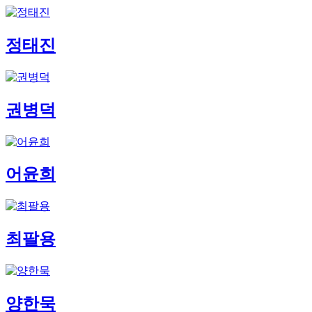
정태진
권병덕
어윤희
최팔용
양한묵