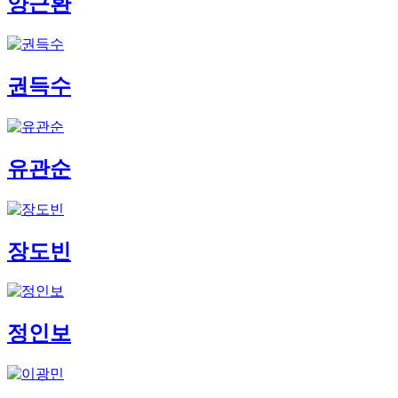
양근환
권득수
유관순
장도빈
정인보