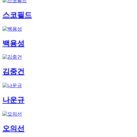
스코필드
백용성
김중건
나운규
오의선