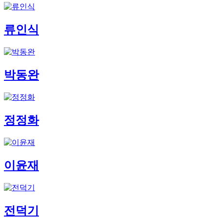
류인식
박동완
정정화
이윤재
전덕기