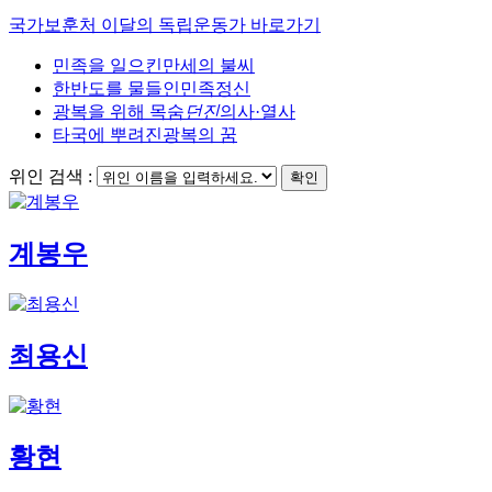
국가보훈처 이달의 독립운동가 바로가기
민족을 일으킨
만세의 불씨
한반도를 물들인
민족정신
광복을 위해 목숨
던진
의사·열사
타국에 뿌려진
광복의 꿈
위인 검색 :
확인
계봉우
최용신
황현