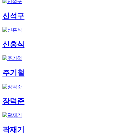
신석구
신홍식
주기철
장덕준
곽재기