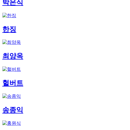
박은식
한징
최양옥
헐버트
송종익