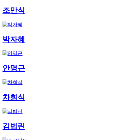
조만식
박자혜
안명근
차희식
김법린