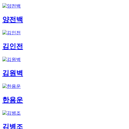
양전백
김인전
김원벽
한용운
김병조