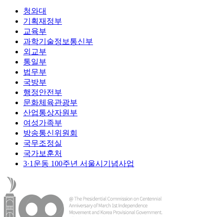
청와대
기획재정부
교육부
과학기술정보통신부
외교부
통일부
법무부
국방부
행정안전부
문화체육관광부
산업통상자원부
여성가족부
방송통신위원회
국무조정실
국가보훈처
3·1운동 100주년 서울시기념사업