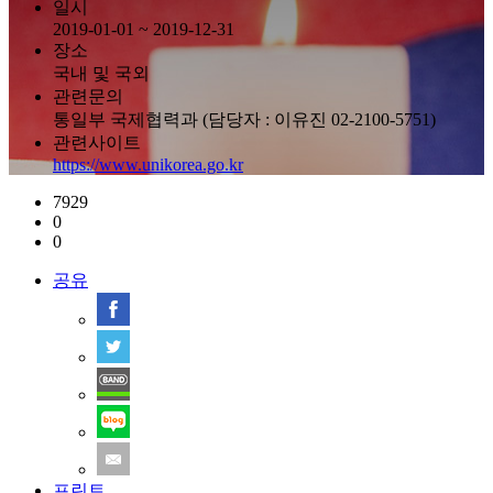
일시
2019-01-01 ~ 2019-12-31
장소
국내 및 국외
관련문의
통일부 국제협력과 (담당자 : 이유진 02-2100-5751)
관련사이트
https://www.unikorea.go.kr
7929
0
0
공유
프린트