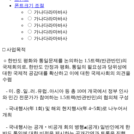
폰트크기 조절
가나다라마바사
가나다라마바사
가나다라마바사
가나다라마바사
가나다라마바사
□ 사업목적
○ 한반도 평화와 통일문제를 논의하는 1.5트랙(반관반민)의
국제회의로, 한반도 안정과 평화, 통일의 필요성과 당위성에
대한 국제적 공감대를 확산하고 이에 대한 국제사회의 의견을
수렴
- 미․중․일․러․유럽․아시아 등 총 10여 개국에서 정부 인사
와 민간 전문가가 참여하는 1.5트랙(반관반민)의 협의체 구성
- 국내행사(年 1회) 및 해외 현지행사(年 4~5회)로 나누어서
개최
- 국내행사는 공개‧비공개 회의 병행▴(공개) 일반인에게 한
반도 통일에 대한 비전을 제시하는 공개강연과 토론을 진행