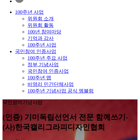
100주년 사업
위원회 소개
위원회 활동
100년 참여마당
기억과 감사
100주년 사업
국민참여 인증사업
100주년 주요 사업
정부 기념사업
국민참여 인증사업
100주년 맵
비영리 민간단체사업
100주년 기념사업 공식 엠블럼
국민참여기념사업
(인증) 기미독립선언서 전문 함께쓰기-
(사)한국캘리그라피디자인협회