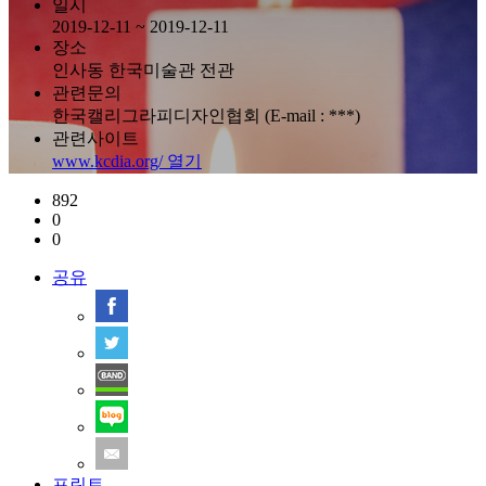
일시
2019-12-11 ~ 2019-12-11
장소
인사동 한국미술관 전관
관련문의
한국캘리그라피디자인협회 (E-mail : ***)
관련사이트
www.kcdia.org/ 열기
892
0
0
공유
프린트