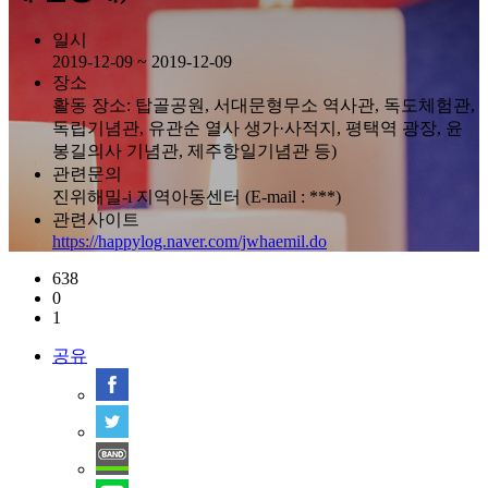
일시
2019-12-09 ~ 2019-12-09
장소
활동 장소: 탑골공원, 서대문형무소 역사관, 독도체험관,
독립기념관, 유관순 열사 생가·사적지, 평택역 광장, 윤
봉길의사 기념관, 제주항일기념관 등)
관련문의
진위해밀-i 지역아동센터 (E-mail : ***)
관련사이트
https://happylog.naver.com/jwhaemil.do
638
0
1
공유