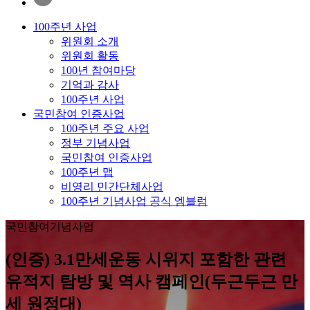
100주년 사업
위원회 소개
위원회 활동
100년 참여마당
기억과 감사
100주년 사업
국민참여 인증사업
100주년 주요 사업
정부 기념사업
국민참여 인증사업
100주년 맵
비영리 민간단체사업
100주년 기념사업 공식 엠블럼
국민참여기념사업
(인증) 3.1만세운동 시위지 포함한 관련
유적지 탐방 및 역사 캠페인(두근두근 만
세 원정대)