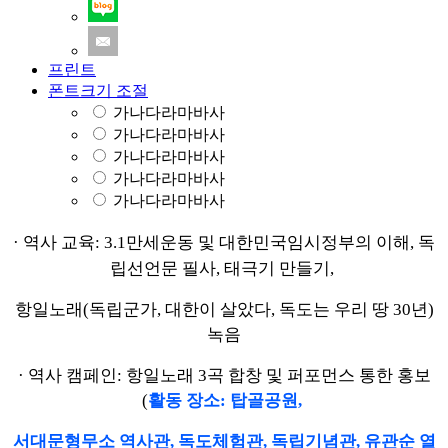
프린트
폰트크기 조절
가나다라마바사
가나다라마바사
가나다라마바사
가나다라마바사
가나다라마바사
·
역사 교육
: 3.1
만세운동 및 대한민국임시정부의 이해
,
독
립선언문 필사
,
태극기 만들기
,
항일노래
(
독립군가
,
대한이 살았다
,
독도는 우리 땅
30
년
)
녹음
·
역사 캠페인
:
항일노래
3
곡 합창 및 퍼포먼스 통한 홍보
(
활동 장소
:
탑골공원
,
서대문형무소 역사관
,
독도체험관
,
독립기념관
,
유관순 열