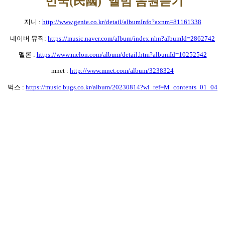
'민국(民國)'
앨범 음원듣기
지니 :
http://www.genie.co.kr/detail/albumInfo?axnm=81161338
네이버 뮤직:
https://music.naver.com/album/index.nhn?albumId=2862742
멜론 :
https://www.melon.com/album/detail.htm?albumId=10252542
mnet :
http://www.mnet.com/album/3238324
벅스 :
https://music.bugs.co.kr/album/20230814?wl_ref=M_contents_01_04