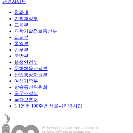
관련사이트
청와대
기획재정부
교육부
과학기술정보통신부
외교부
통일부
법무부
국방부
행정안전부
문화체육관광부
산업통상자원부
여성가족부
방송통신위원회
국무조정실
국가보훈처
3·1운동 100주년 서울시기념사업