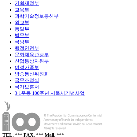
기획재정부
교육부
과학기술정보통신부
외교부
통일부
법무부
국방부
행정안전부
문화체육관광부
산업통상자원부
여성가족부
방송통신위원회
국무조정실
국가보훈처
3·1운동 100주년 서울시기념사업
TEL.
***
FAX.
***
Mail.
***