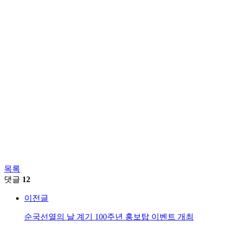
목록
댓글
12
이전글
순국선열의 날 계기 100주년 홍보탑 이벤트 개최