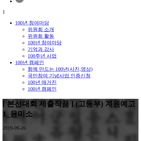
1
100년 참여마당
위원회 소개
위원회 활동
100년 참여마당
기억과 감사
100주년 사업
100년 캠페인
함께 만드는 100년(사진,영상)
국민참여 기념사업 인증신청
100년 매거진
100년 캠페인
[ 본선대회 제출작품 ] (고등부) 계원예고
1_윤미소
2019-09-26