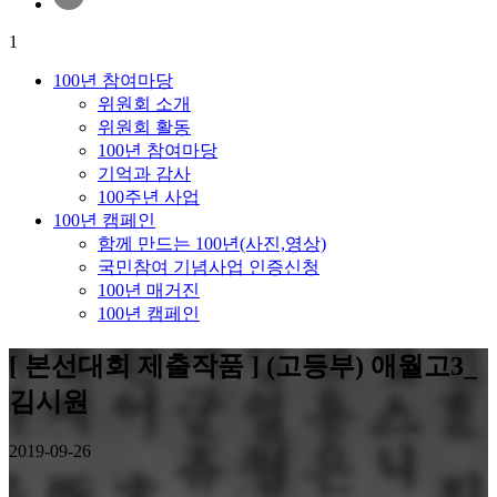
1
100년 참여마당
위원회 소개
위원회 활동
100년 참여마당
기억과 감사
100주년 사업
100년 캠페인
함께 만드는 100년(사진,영상)
국민참여 기념사업 인증신청
100년 매거진
100년 캠페인
[ 본선대회 제출작품 ] (고등부) 애월고3_
김시원
2019-09-26